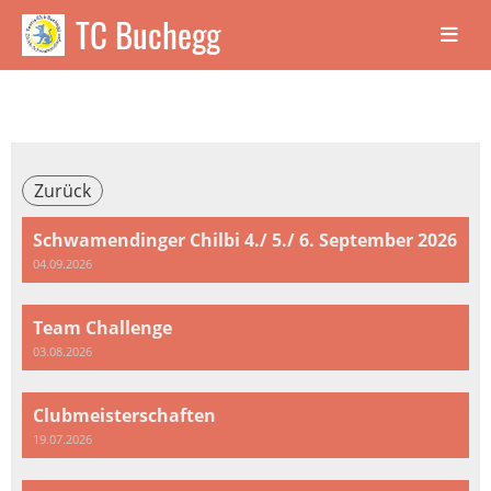
TC Buchegg
Zurück
Schwamendinger Chilbi 4./ 5./ 6. September 2026
04.09.2026
Team Challenge
03.08.2026
Clubmeisterschaften
19.07.2026