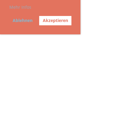
Mehr Infos
Ablehnen
Akzeptieren
© Tennisclub Buchegg
Ueberlandstrasse 489, 8051 Zürich, Schweiz
Impressum
Datenschutz