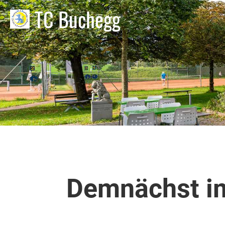
TC Buchegg
Demnächst i